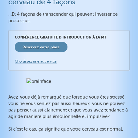
cerveau de 4 façons
Etat de santé
Comment marche la MT ?
Athérosclérose
Le succès grâce à notre
…Et 4 façons de transcender qui peuvent inverser ce
cerveau
Cholestérol
processus.
TDAH
Diabète
Intelligence
Tension artérielle
CONFÉRENCE GRATUITE D’INTRODUCTION À LA MT
Créativité
Fibromyalgie
Réservez votre place
Rajeunir
Arrêter de fumer
Choisissez une autre ville
Alcoolisme
Drogue
Avez-vous déjà remarqué que lorsque vous êtes stressé,
vous ne vous sentez pas aussi heureux, vous ne pouvez
pas penser aussi clairement et que vous avez tendance à
agir de manière plus émotionnelle et impulsive?
Si c’est le cas, ça signifie que votre cerveau est normal.