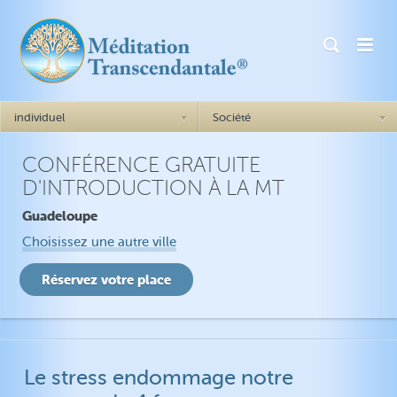
individuel
Société
CONFÉRENCE GRATUITE
Comment cela marche ?
Généralités Comment cela
D'INTRODUCTION À LA MT
marche ?
Le succès = être soi-même
Guadeloupe
Angoisse
Réalisation de soi
Dépression
Choisissez une autre ville
Plus de confiance en soi
TSPT
Meilleures relations
Insomnies
Stabilité émotionnelle
Impulsivité
Le stress endommage notre