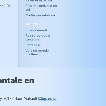
Réalisation de soi
e”, “le
Plus de confiance en
soi
Meilleures relations
SOCIÉTÉ
Enseignement
Réinsertion post-
carcérale
Entreprise
Vers un monde
meilleur
antale en
Cliquez ici
ry, 97122 Baie-Mahault