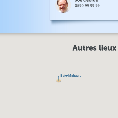
Joe George
0590 99 99 99
Autres lieux
Baie-Mahault
Baie-Mahault