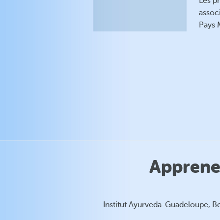
Les p
associ
Pays M
Apprenez
Institut Ayurveda-Guadeloupe, Bo