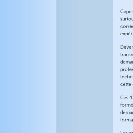
Cepend
surto
corre
expéri
Deven
trans
deman
profes
techni
cette 
Ces 4
formés
deman
forma