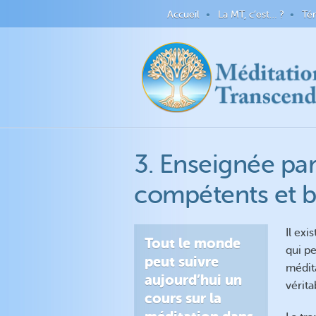
Accueil
La MT, c’est… ?
Té
3. Enseignée par
compétents et b
Il ex
Tout le monde
qui p
peut suivre
médit
aujourd’hui un
vérita
cours sur la