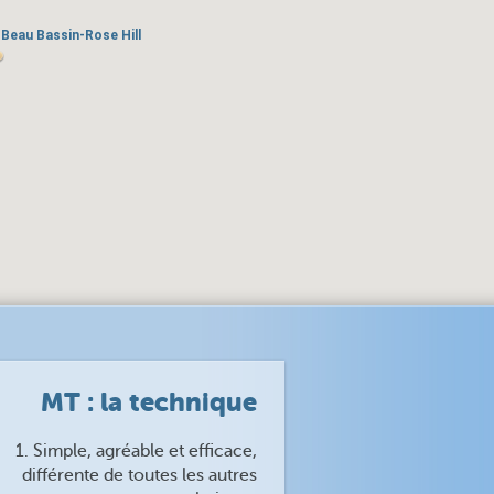
Beau Bassin-Rose Hill
Beau Bassin-Rose Hill
MT : la technique
1. Simple, agréable et efficace,
différente de toutes les autres