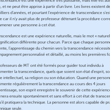
nscendance est une expérience très puissante, mais elle est aus
, et ne peut être apprise à partir d’un livre. Les livres existent d
lliers d’années, et pourtant l’expérience de transcendance s’es
 car il n’y avait plus de professeur détenant la procédure corr
amener une personne à cet état.
nscendance est une expérience naturelle, mais le mot « naturel
ignification différente pour chacun. Parce que chaque personn
rente, l’apprentissage du chemin vers la transcendance nécessit
pagnement personnalisé et détaillé, au moins les premières fo
rofesseurs de MT ont été formés pour guider tout individu à
menter la transcendance, quels que soient son état d’esprit, s
e intellectuel, sa religion ou son éducation. Quand une perso
imente régulièrement la transcendance au cours des 4 jours
entissage, son esprit enregistre le souvenir de cette expérience
rnera ensuite spontanément et sans effort à cet état de transc
’il pratiquera la technique. La personne est alors capable de pr
hnique seule.