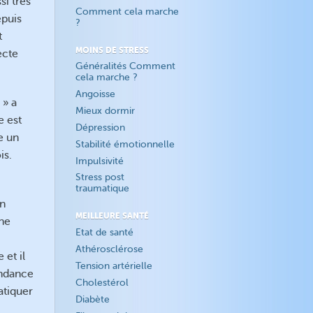
si très
Comment cela marche
epuis
?
t
MOINS DE STRESS
ecte
Généralités Comment
cela marche ?
Angoisse
 » a
Mieux dormir
e est
Dépression
e un
Stabilité émotionnelle
is.
Impulsivité
Stress post
traumatique
on
MEILLEURE SANTÉ
nne
Etat de santé
Athérosclérose
 et il
Tension artérielle
endance
Cholestérol
atiquer
Diabète