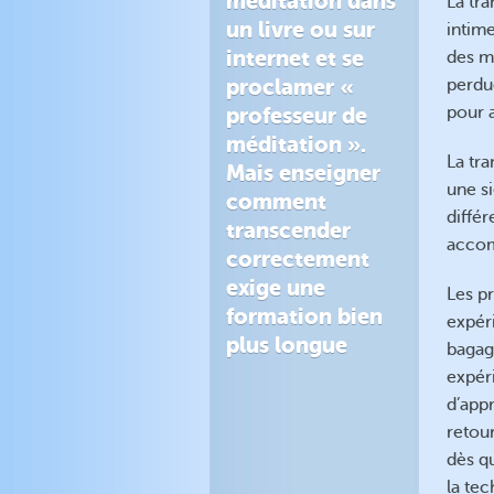
méditation dans
La tra
un livre ou sur
intime
internet et se
des mi
proclamer «
perdue
pour 
professeur de
méditation ».
La tra
Mais enseigner
une s
comment
diffé
transcender
accom
correctement
exige une
Les p
formation bien
expéri
plus longue
bagag
expér
d’appr
retou
dès qu
la tec