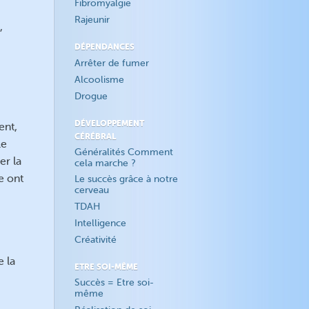
Fibromyalgie
Rajeunir
,
DÉPENDANCES
Arrêter de fumer
Alcoolisme
Drogue
DÉVELOPPEMENT
ent,
CÉRÉBRAL
le
Généralités Comment
er la
cela marche ?
e ont
Le succès grâce à notre
cerveau
TDAH
Intelligence
Créativité
e la
ETRE SOI-MÊME
Succès = Etre soi-
même