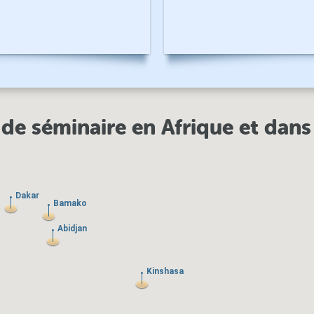
 de séminaire en Afrique et dans
Dakar
Dakar
Bamako
Bamako
Abidjan
Abidjan
Kinshasa
Kinshasa