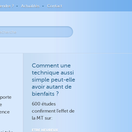
endre ?
Actualités
Contact
Comment une
technique aussi
simple peut-elle
avoir autant de
bienfaits ?
mporte
600 études
e
confirment l'effet de
ience
la MT sur:
ETRE HEUREUX