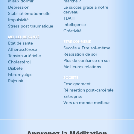
Mieux dormir
marche ?
Dépression
Le succès grâce à notre
cerveau
Stabilité émotionnelle
TDAH
Impulsivité
Intelligence
Stress post traumatique
Créativité
MEILLEURE SANTÉ
ETRE SOI-MÊME
Etat de santé
Succès = Etre soi-même
Athérosclérose
Réalisation de soi
Tension artérielle
Plus de confiance en soi
Cholestérol
Meilleures relations
Diabète
Fibromyalgie
SOCIÉTÉ
Rajeunir
Enseignement
Réinsertion post-carcérale
Entreprise
Vers un monde meilleur
Apprenez la Méditation