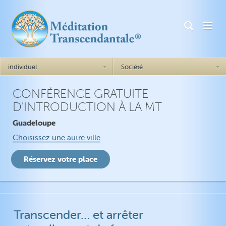
individuel
Société
CONFÉRENCE GRATUITE
Comment cela marche ?
Généralités Comment cela
D'INTRODUCTION À LA MT
marche ?
Le succès = être soi-même
Guadeloupe
Angoisse
Réalisation de soi
Dépression
Choisissez une autre ville
Plus de confiance en soi
TSPT
Meilleures relations
Insomnies
Stabilité émotionnelle
Impulsivité
Transcender… et arrêter