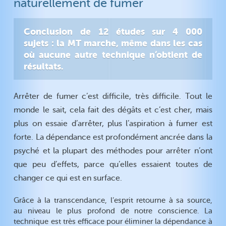
naturellement de fumer
Etat de santé
Comment marche la MT ?
Athérosclérose
Le succès grâce à notre
cerveau
Conclusion de 12 études sur 4 000
Cholestérol
TDAH
sujets : la MT marche, même dans les cas
Diabète
Intelligence
où aucune autre technique n’obtient de
Tension artérielle
résultats.
Créativité
Fibromyalgie
Rajeunir
Arrêter de fumer c’est difficile, très difficile. Tout le
Arrêter de fumer
monde le sait, cela fait des dégâts et c’est cher, mais
Alcoolisme
plus on essaie d’arrêter, plus l’aspiration à fumer est
Drogue
forte. La dépendance est profondément ancrée dans la
psyché et la plupart des méthodes pour arrêter n’ont
que peu d’effets, parce qu’elles essaient toutes de
changer ce qui est en surface.
Grâce à la transcendance, l’esprit retourne à sa source,
au niveau le plus profond de notre conscience. La
technique est très efficace pour éliminer la dépendance à