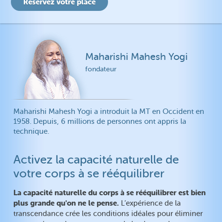
Etat de santé
Comment marche la MT ?
Athérosclérose
Le succès grâce à notre
cerveau
Cholestérol
TDAH
Diabète
Intelligence
Maharishi Mahesh Yogi
Tension artérielle
Créativité
fondateur
Fibromyalgie
Rajeunir
Arrêter de fumer
Maharishi Mahesh Yogi a introduit la MT en Occident en
Alcoolisme
1958. Depuis, 6 millions de personnes ont appris la
Drogue
technique.
Activez la capacité naturelle de
votre corps à se rééquilibrer
La capacité naturelle du corps à se rééquilibrer est bien
plus grande qu'on ne le pense.
L’expérience de la
transcendance crée les conditions idéales pour éliminer