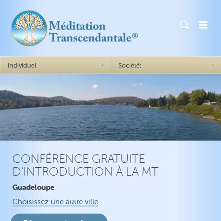
individuel
Société:
Comment cela marche ?
Généralités Comment cela
marche ?
Le succès = être soi-même
Angoisse
Réalisation de soi
Dépression
Plus de confiance en soi
TSPT
Meilleures relations
CONFÉRENCE GRATUITE
Insomnies
D'INTRODUCTION À LA MT
Stabilité émotionnelle
Guadeloupe
Impulsivité
Choisissez une autre ville