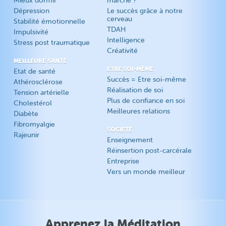
Mieux dormir
marche ?
Dépression
Le succès grâce à notre
cerveau
Stabilité émotionnelle
TDAH
Impulsivité
Intelligence
Stress post traumatique
Créativité
MEILLEURE SANTÉ
ETRE SOI-MÊME
Etat de santé
Succès = Etre soi-même
Athérosclérose
Réalisation de soi
Tension artérielle
Plus de confiance en soi
Cholestérol
Meilleures relations
Diabète
Fibromyalgie
SOCIÉTÉ
Rajeunir
Enseignement
Réinsertion post-carcérale
Entreprise
Vers un monde meilleur
Apprenez la Méditation