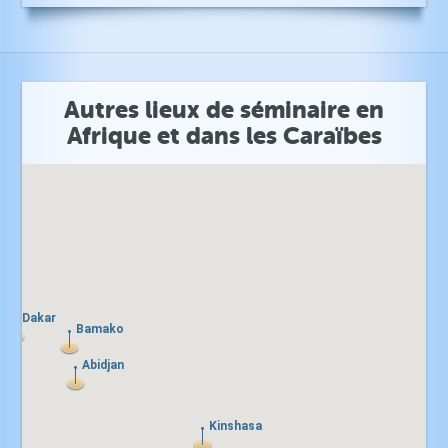
Autres lieux de séminaire en
Afrique et dans les Caraïbes
Dakar
Dakar
Bamako
Bamako
Abidjan
Abidjan
Kinshasa
Kinshasa