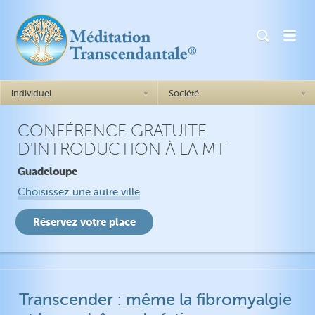
individuel
Société
CONFÉRENCE GRATUITE
Comment cela marche ?
Généralités Comment cela
D'INTRODUCTION À LA MT
marche ?
Le succès = être soi-même
Guadeloupe
Angoisse
Réalisation de soi
Dépression
Choisissez une autre ville
Plus de confiance en soi
TSPT
Meilleures relations
Insomnies
Stabilité émotionnelle
Impulsivité
Transcender : même la fibromyalgie