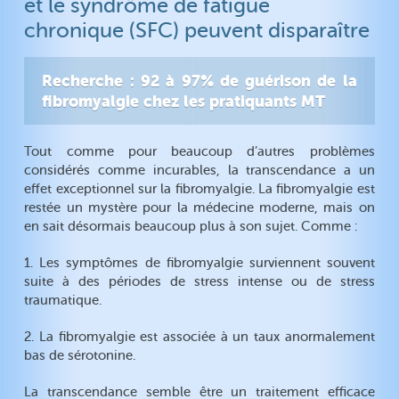
et le syndrôme de fatigue
Etat de santé
Comment marche la MT ?
chronique (SFC) peuvent disparaître
Athérosclérose
Le succès grâce à notre
cerveau
Cholestérol
TDAH
Recherche : 92 à 97% de guérison de la
Diabète
Intelligence
fibromyalgie chez les pratiquants MT
Tension artérielle
Créativité
Fibromyalgie
Tout comme pour beaucoup d’autres problèmes
Rajeunir
considérés comme incurables, la transcendance a un
Arrêter de fumer
effet exceptionnel sur la fibromyalgie. La fibromyalgie est
Alcoolisme
restée un mystère pour la médecine moderne, mais on
Drogue
en sait désormais beaucoup plus à son sujet. Comme :
1. Les symptômes de fibromyalgie surviennent souvent
suite à des périodes de stress intense ou de stress
traumatique.
2. La fibromyalgie est associée à un taux anormalement
bas de sérotonine.
La transcendance semble être un traitement efficace