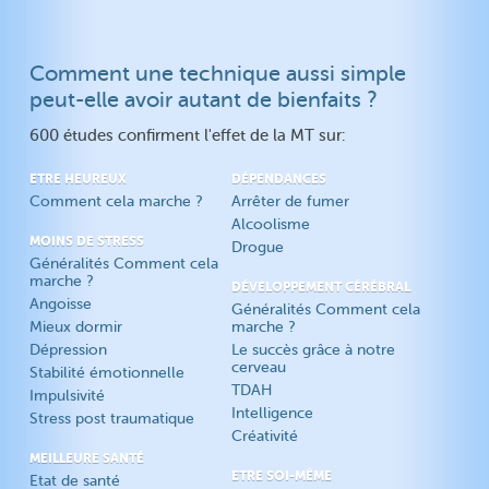
Comment une technique aussi simple
peut-elle avoir autant de bienfaits ?
600 études confirment l'effet de la MT sur:
ETRE HEUREUX
DÉPENDANCES
Comment cela marche ?
Arrêter de fumer
Alcoolisme
MOINS DE STRESS
Drogue
Généralités Comment cela
marche ?
DÉVELOPPEMENT CÉRÉBRAL
Angoisse
Généralités Comment cela
Mieux dormir
marche ?
Dépression
Le succès grâce à notre
cerveau
Stabilité émotionnelle
TDAH
Impulsivité
Intelligence
Stress post traumatique
Créativité
MEILLEURE SANTÉ
ETRE SOI-MÊME
Etat de santé