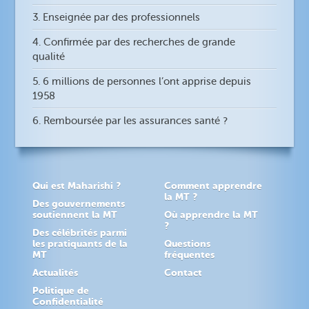
3. Enseignée par des professionnels
4. Confirmée par des recherches de grande
qualité
5. 6 millions de personnes l’ont apprise depuis
1958
6. Remboursée par les assurances santé ?
Qui est Maharishi ?
Comment apprendre
la MT ?
Des gouvernements
soutiennent la MT
Où apprendre la MT
?
Des célébrités parmi
les pratiquants de la
Questions
MT
fréquentes
Actualités
Contact
Politique de
Confidentialité