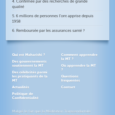
4. Confirmée par des recherches de grande
qualité
5. 6 millions de personnes l’ont apprise depuis
1958
6. Remboursée par les assurances santé ?
Qui est Maharishi ?
Comment apprendre
la MT ?
Des gouvernements
soutiennent la MT
Où apprendre la MT
?
Des célébrités parmi
les pratiquants de la
Questions
MT
fréquentes
Actualités
Contact
Politique de
Confidentialité
Malgré le fait que la Méditation Transcendantale