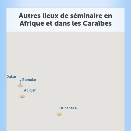
Autres lieux de séminaire en
Afrique et dans les Caraïbes
Dakar
Dakar
Bamako
Bamako
Abidjan
Abidjan
Kinshasa
Kinshasa