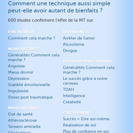
Comment une technique aussi simple
Etat de santé
Comment marche la MT ?
peut-elle avoir autant de bienfaits ?
Athérosclérose
Le succès grâce à notre
cerveau
Cholestérol
600 études confirment l'effet de la MT sur:
TDAH
Diabète
Intelligence
ETRE HEUREUX
DÉPENDANCES
Tension artérielle
Comment cela marche ?
Arrêter de fumer
Créativité
Fibromyalgie
Alcoolisme
MOINS DE STRESS
Rajeunir
Drogue
Généralités Comment cela
Arrêter de fumer
marche ?
DÉVELOPPEMENT CÉRÉBRAL
Angoisse
Alcoolisme
Généralités Comment cela
Mieux dormir
marche ?
Drogue
Dépression
Le succès grâce à notre
cerveau
Stabilité émotionnelle
TDAH
Impulsivité
Intelligence
Stress post traumatique
Créativité
MEILLEURE SANTÉ
ETRE SOI-MÊME
Etat de santé
Succès = Etre soi-même
Athérosclérose
Réalisation de soi
Tension artérielle
Plus de confiance en soi
Cholestérol