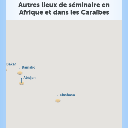
Autres lieux de séminaire en
Afrique et dans les Caraïbes
Dakar
Dakar
Bamako
Bamako
Abidjan
Abidjan
Kinshasa
Kinshasa