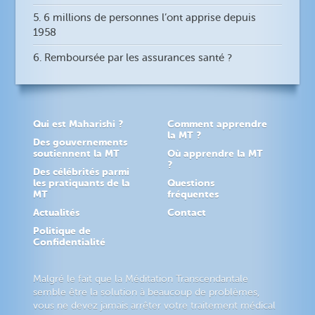
5. 6 millions de personnes l’ont apprise depuis
1958
6. Remboursée par les assurances santé ?
Qui est Maharishi ?
Comment apprendre
la MT ?
Des gouvernements
soutiennent la MT
Où apprendre la MT
?
Des célébrités parmi
les pratiquants de la
Questions
MT
fréquentes
Actualités
Contact
Politique de
Confidentialité
Malgré le fait que la Méditation Transcendantale
semble être la solution à beaucoup de problèmes,
vous ne devez jamais arrêter votre traitement médical