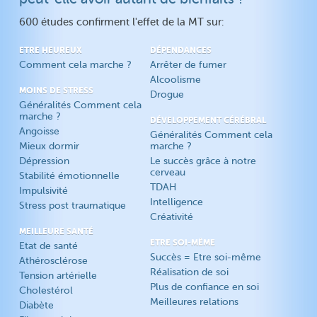
600 études confirment l'effet de la MT sur:
ETRE HEUREUX
DÉPENDANCES
Comment cela marche ?
Arrêter de fumer
Alcoolisme
MOINS DE STRESS
Drogue
Généralités Comment cela
marche ?
DÉVELOPPEMENT CÉRÉBRAL
Angoisse
Généralités Comment cela
Mieux dormir
marche ?
Dépression
Le succès grâce à notre
cerveau
Stabilité émotionnelle
TDAH
Impulsivité
Intelligence
Stress post traumatique
Créativité
MEILLEURE SANTÉ
ETRE SOI-MÊME
Etat de santé
Succès = Etre soi-même
Athérosclérose
Réalisation de soi
Tension artérielle
Plus de confiance en soi
Cholestérol
Meilleures relations
Diabète