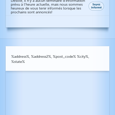
Désolé, il n'y a aucun séminaire d'information
prévu à l'heure actuelle, mais nous sommes
Soyez
informé
heureux de vous tenir informés lorsque les
prochains sont annoncés!
%address%, %address2%, %post_code% %city%,
%state%