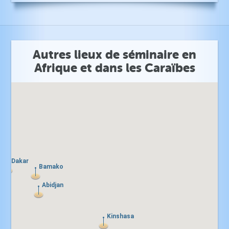
Autres lieux de séminaire en
Afrique et dans les Caraïbes
Dakar
Dakar
Bamako
Bamako
Abidjan
Abidjan
Kinshasa
Kinshasa