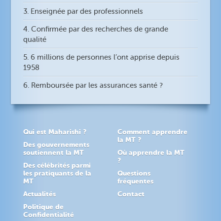
3. Enseignée par des professionnels
4. Confirmée par des recherches de grande
qualité
5. 6 millions de personnes l’ont apprise depuis
1958
6. Remboursée par les assurances santé ?
Qui est Maharishi ?
Comment apprendre
la MT ?
Des gouvernements
soutiennent la MT
Où apprendre la MT
?
Des célébrités parmi
les pratiquants de la
Questions
MT
fréquentes
Actualités
Contact
Politique de
Confidentialité