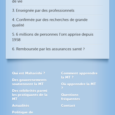
de vie
3. Enseignée par des professionnels
4. Confirmée par des recherches de grande
qualité
5. 6 millions de personnes l’ont apprise depuis
1958
6. Remboursée par les assurances santé ?
Qui est Maharishi ?
Comment apprendre
la MT ?
Des gouvernements
soutiennent la MT
Où apprendre la MT
?
Des célébrités parmi
les pratiquants de la
Questions
MT
fréquentes
Actualités
Contact
Politique de