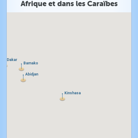
Afrique et dans les Caraïbes
Dakar
Dakar
Bamako
Bamako
Abidjan
Abidjan
Kinshasa
Kinshasa