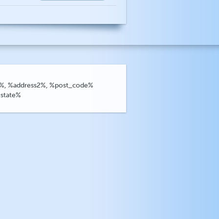
%, %address2%, %post_code%
%state%