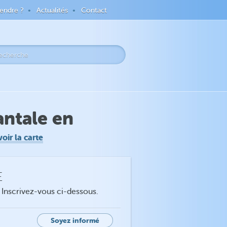
endre ?
Actualités
Contact
antale en
voir la carte
E
. Inscrivez-vous ci-dessous.
Soyez informé