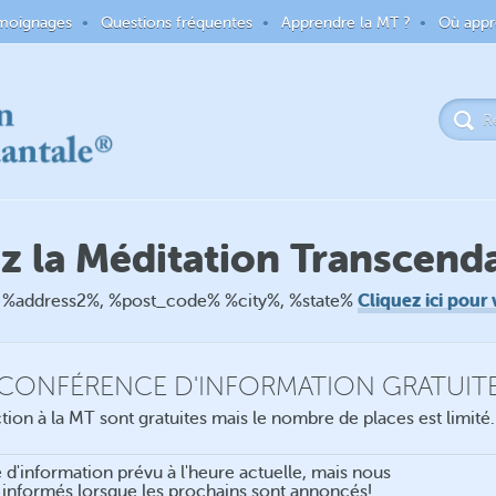
moignages
Questions fréquentes
Apprendre la MT ?
Où appr
 la Méditation Transcend
Cliquez ici pour 
 %address2%, %post_code% %city%, %state%
CONFÉRENCE D'INFORMATION GRATUIT
ion à la MT sont gratuites mais le nombre de places est limité
e d'information prévu à l'heure actuelle, mais nous
informés lorsque les prochains sont annoncés!