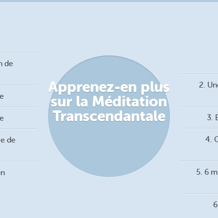
n de
Apprenez-en plus
2. Un
de
sur la Méditation
Transcendantale
3. 
me
4. 
ce de
5. 6 m
un
6