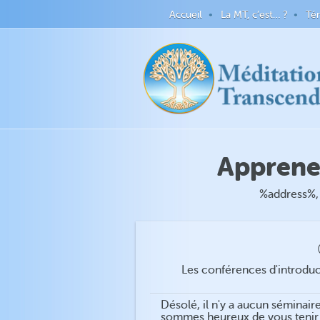
Accueil
La MT, c’est… ?
Té
Apprenez
%address%,
Les conférences d'introduct
Désolé, il n'y a aucun séminair
sommes heureux de vous tenir 