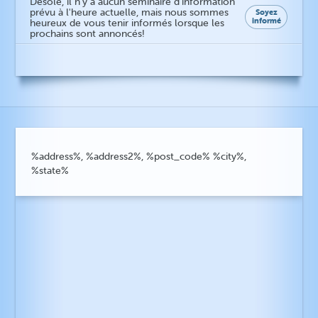
Désolé, il n'y a aucun séminaire d'information
prévu à l'heure actuelle, mais nous sommes
Soyez
informé
heureux de vous tenir informés lorsque les
prochains sont annoncés!
%address%, %address2%, %post_code% %city%,
%state%