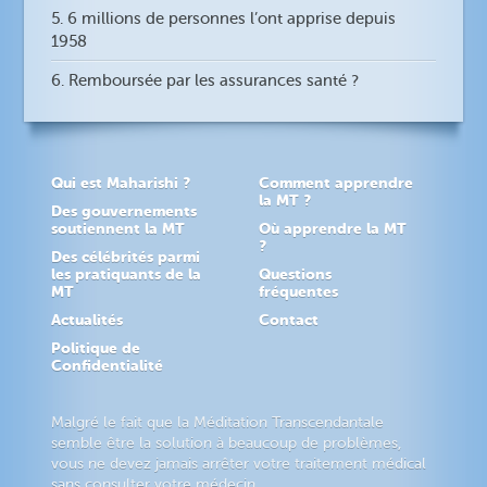
5. 6 millions de personnes l’ont apprise depuis
1958
6. Remboursée par les assurances santé ?
Qui est Maharishi ?
Comment apprendre
la MT ?
Des gouvernements
soutiennent la MT
Où apprendre la MT
?
Des célébrités parmi
les pratiquants de la
Questions
MT
fréquentes
Actualités
Contact
Politique de
Confidentialité
Malgré le fait que la Méditation Transcendantale
semble être la solution à beaucoup de problèmes,
vous ne devez jamais arrêter votre traitement médical
sans consulter votre médecin.