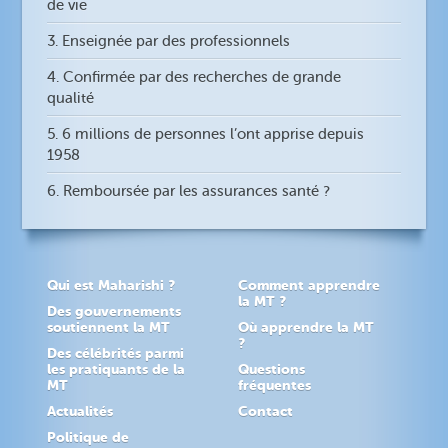
de vie
3. Enseignée par des professionnels
4. Confirmée par des recherches de grande
qualité
5. 6 millions de personnes l’ont apprise depuis
1958
6. Remboursée par les assurances santé ?
Qui est Maharishi ?
Comment apprendre
la MT ?
Des gouvernements
soutiennent la MT
Où apprendre la MT
?
Des célébrités parmi
les pratiquants de la
Questions
MT
fréquentes
Actualités
Contact
Politique de